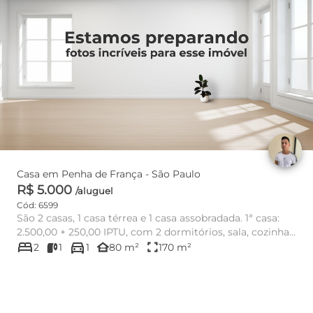
Casa em Penha de França - São Paulo
R$ 5.000
/aluguel
Cód: 6599
São 2 casas, 1 casa térrea e 1 casa assobradada. 1ª casa:
2.500,00 + 250,00 IPTU, com 2 dormitórios, sala, cozinha,
bed
directions_car
1 ba...
other_houses
fullscreen
2
1
1
80 m²
170 m²