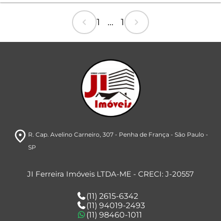
chevron_left
chevron_right
1 ... 1
room
R. Cap. Avelino Carneiro, 307
- Penha de França
- São Paulo
-
SP
JI Ferreira Imóveis LTDA-ME - CRECI: J-20557
(11) 2615-6342
(11) 94019-2493
(11) 98460-1011