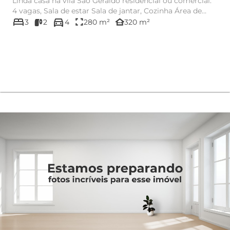
Linda casa na vila São Geraldo residencial ou comercial.
4 vagas, Sala de estar Sala de jantar, Cozinha Área de
bed
directions_car
serviço...
fullscreen
other_houses
3
2
4
280 m²
320 m²