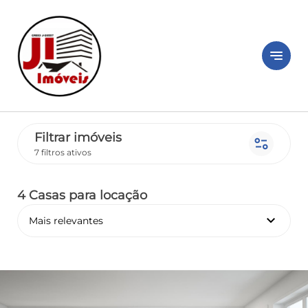
notes
Filtrar imóveis
page_info
7 filtros ativos
4 Casas
para locação
keyboard_arrow_down
Mais relevantes